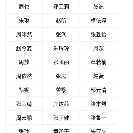
周也
郑卫莉
张迪
朱琳
赵昕
卓依婷
周翊然
张润
张淼怡
赵今麦
朱玲玲
周深
周放
张凯丽
章若楠
周依然
张庭
赵薇
甄妮
曾黎
邹元清
张雨绮
庄达菲
张本煜
周云鹏
张子健
张鲁一
张瑜
章泽天
朱亚文