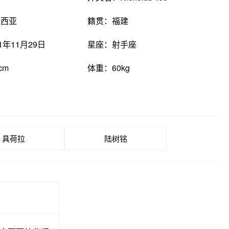
来西亚
籍贯：福建
1年11月29日
星座：射手座
cm
体重：60kg
具荷拉
陆树铭