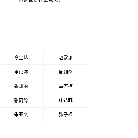
章呈赫
赵露思
卓依婷
周翊然
张凯丽
章若楠
张雨绮
庄达菲
朱亚文
张子枫