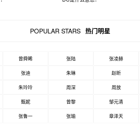
POPULAR STARS
热门明星
曾舜晞
张陆
张凌赫
张迪
朱琳
赵昕
朱玲玲
周深
周放
甄妮
曾黎
邹元清
张鲁一
张瑜
章泽天