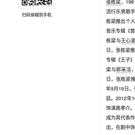
张栋梁
，19
流行乐男歌手、
扫码穿越到手机
栋梁推出个人
音乐专辑《首
栋梁与
王心
日，张栋梁推
专辑《王子》
梁与
郭采洁
日，张栋梁推
年9月19日
廷。2012
饰演高孝介。
成为其代表作
出，在剧中饰