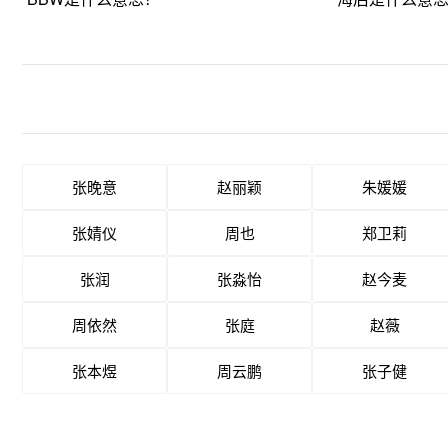
张晚意
赵丽颖
朱媛媛
张婧仪
周也
郑卫莉
张润
张淼怡
赵今麦
周依然
张庭
赵薇
张本煜
周云鹏
张子健