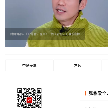
封面图源自《17号音乐仓库》，如有冒犯，可联系删除
中岛美嘉
常远
张栋梁个