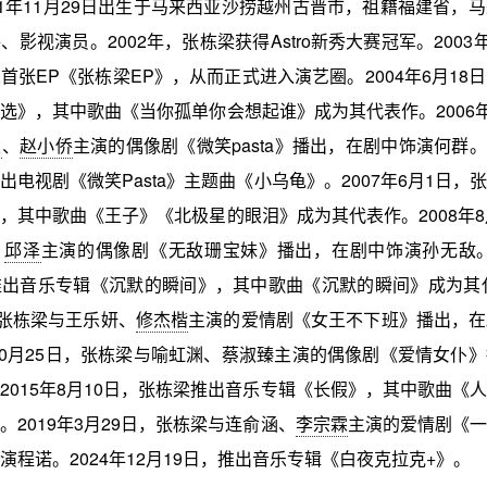
81年11月29日出生于马来西亚沙捞越州古晋市，祖籍福建省，
影视演员。2002年，张栋梁获得Astro新秀大赛冠军。2003
首张EP《张栋梁EP》，从而正式进入演艺圈。2004年6月18
选》，其中歌曲《当你孤单你会想起谁》成为其代表作。2006年
凌
、
赵小侨
主演的偶像剧《微笑pasta》播出，在剧中饰演何群。2
出电视剧《微笑Pasta》主题曲《小乌龟》。2007年6月1日，
，其中歌曲《王子》《北极星的眼泪》成为其代表作。2008年8
、
邱泽
主演的偶像剧《无敌珊宝妹》播出，在剧中饰演孙无敌。2
出音乐专辑《沉默的瞬间》，其中歌曲《沉默的瞬间》成为其代
，张栋梁与王乐妍、
修杰楷
主演的爱情剧《女王不下班》播出，在
年10月25日，张栋梁与喻虹渊、蔡淑臻主演的偶像剧《爱情女仆
2015年8月10日，张栋梁推出音乐专辑《长假》，其中歌曲《
。2019年3月29日，张栋梁与连俞涵、
李宗霖
主演的爱情剧《一
演程诺。2024年12月19日，推出音乐专辑《白夜克拉克+》。