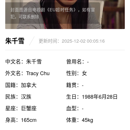
封面图源自电视剧《EU超时任务》，如有冒
犯，可联系删除
朱千雪
更新时间：2025-12-02 00:05:16
中文名：朱千雪
曾用名：-
外文名：Tracy Chu
性别：女
国籍：加拿大
籍贯：-
民族：汉族
生日：1988年6月28日
星座：巨蟹座
血型：-
身高：165cm
体重：45kg