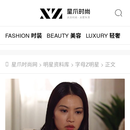
FASHION
BEAUTY
LUXURY
L
时装
美容
轻奢
星爪时尚网
>
明星资料库
>
字母Z明星
> 正文