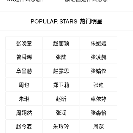
POPULAR STARS
热门明星
张晚意
赵丽颖
朱媛媛
曾舜晞
张陆
张凌赫
章呈赫
赵露思
张婧仪
周也
郑卫莉
张迪
朱琳
赵昕
卓依婷
周翊然
张润
张淼怡
赵今麦
朱玲玲
周深