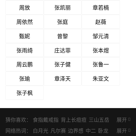
周放
张凯丽
章若楠
周依然
张庭
赵薇
甄妮
曾黎
邹元清
张雨绮
庄达菲
张本煜
周云鹏
张子健
张鲁一
张瑜
章泽天
朱亚文
张子枫
猜你喜欢：
食指戴戒指
背上长痘痘
三山五岳
展开
避暑胜地
网络热词：
白月光
凡尔赛
边界感
中二
卧龙
展开