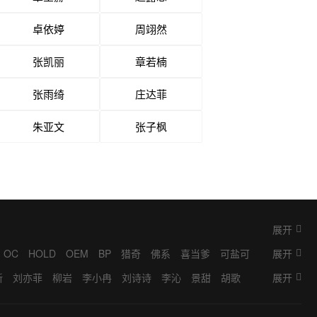
卓依婷
周翊然
张凯丽
章若楠
张雨绮
庄达菲
朱亚文
张子枫
展开
OC
HOLD
OEM
BP
猎奇
佛系
喜当爹
可盐可
展开
掮客
K9
抓马
IP
梦女
BINGO
奥利给
ML
耽
新
刘亦菲
柳岩
李小冉
刘诗诗
李沁
景甜
胡歌
展开
桐
林允
金晨
宋轶
张若昀
成毅
刘学义
张予曦