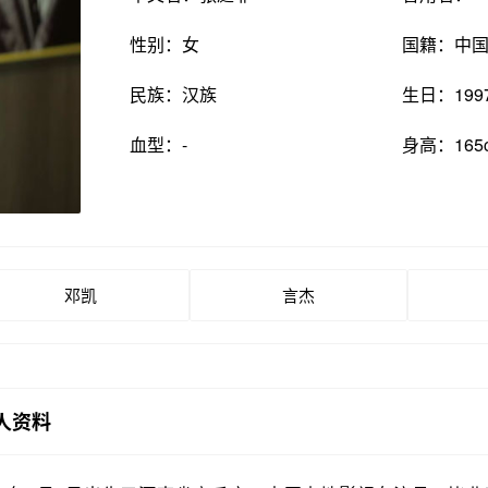
性别：女
国籍：中
民族：汉族
生日：199
血型：-
身高：165
邓凯
言杰
人资料