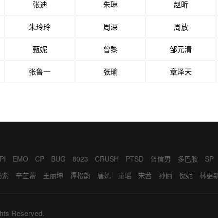
张迪
朱琳
赵昕
朱玲玲
周深
周放
甄妮
曾黎
邹元清
张鲁一
张瑜
章泽天
PI
EMO
CP
BUG
8023
CRUSH
PTSD
普信男
多巴胺
SP
BD
LOW
BRO
ED
KOL
WINK
绿茶女
CPDD
YYDS
FLAG
杨紫
辛芷蕾
王丽坤
谭松韵
唐嫣
童瑶
宋茜
孙俪
倪妮
林更
杀鸡
419
私生饭
老六
9527
跑马
王凯
张艺兴
雷佳音
岳云鹏
张天爱
杨洋
吴磊
迪丽热巴
李一
于和伟
郭麒麟
赵今麦
向涵之
侯明昊
黄景瑜
李庚希
肖战
王
hts Reserved.