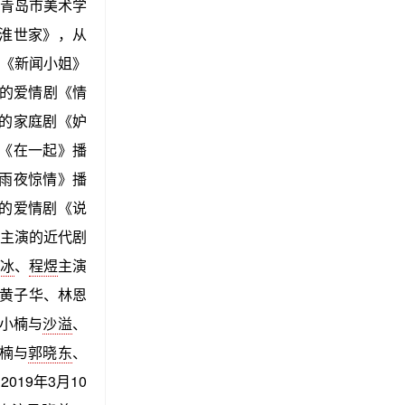
于青岛市美术学
秦淮世家》，从
《新闻小姐》
的爱情剧《情
的家庭剧《妒
《在一起》播
雨夜惊情》播
的爱情剧《说
主演的近代剧
冰
、
程煜
主演
与黄子华、林恩
詹小楠与
沙溢
、
小楠与
郭晓东
、
19年3月10