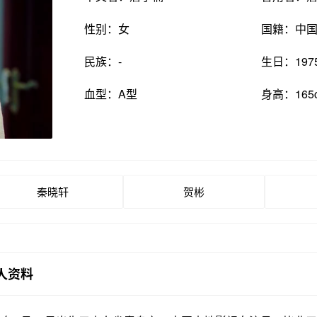
性别：女
国籍：中
民族：-
生日：197
血型：A型
身高：165
秦晓轩
贺彬
人资料