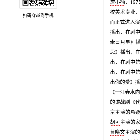
詹小楠
，19
校美术专业、
扫码穿越到手机
而正式进入演
播出，在剧中
牵日月星》播
忌》播出，在
出，在剧中饰
出，在剧中饰
出你的爱》播
《一江春水向
的谍战剧《代
京主演的悬疑
胡可
主演的家
曹曦文
主演的