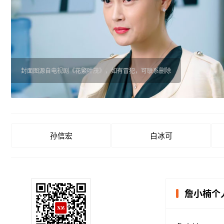
封面图源自电视剧《花繁叶茂》，如有冒犯，可联系删除
孙信宏
白冰可
詹小楠个