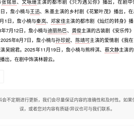
与
张铭恩
、
文咏珊
主演的都市剧《只为遇见你》播出，在剧中
11日，詹小楠与
王迅
、朱墨主演的乡村剧《花繁叶茂》播出，在
4月1日，詹小楠与
秦岚
、
邓家佳
主演的都市剧《灿烂的转身》播
3年7月12日，詹小楠与
迪丽热巴
、
龚俊
主演的古装剧《安乐传》
2025年8月7日，詹小楠与
孙珍妮
、
陈靖可
主演的爱情剧《我在
演吴婉君。2025年11月19日，詹小楠与熊梓淇、
蔡文静
主演的
播出，在剧中饰演林碧云。
料会不定期进行更新，我们会尽量保证内容的准确性和及时性。如果
误，或者您对内容有质疑/异议也可与我们联系。