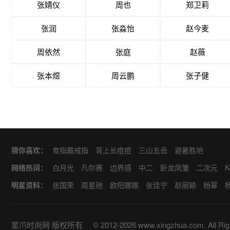
张婧仪
周也
郑卫莉
张润
张淼怡
赵今麦
周依然
张庭
赵薇
张本煜
周云鹏
张子健
猜你喜欢：
食指戴戒指
背上长痘痘
三山五岳
避暑胜地
网络热词：
白月光
凡尔赛
边界感
中二
卧龙凤雏
二次元
K
甜
对食
麻瓜
四爱
MEAN
CARE
VS
CPU
C
明星资料：
张国荣
周星驰
欧阳娜娜
张佳宁
赵丽颖
杨幂
美
毒奶
毒唯
小赤佬
PB
PUA
NPC
哒咩
马
黄晓明
古力娜扎
董成鹏
陈晓
江疏影
关晓彤
白鹿
易烊千玺
鞠婧祎
杨超越
赵露思
白敬亭
星爪时尚网
版权所有
© 2012-2026 www.xingzhua.com. All Rig