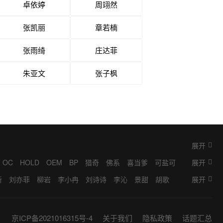
卓依婷
周翊然
张凯丽
章若楠
张雨绮
庄达菲
朱亚文
张子枫
展开
OC
HOLD
OEM
BP
猎奇
佛系
喜当爹
可盐可
展开
掮客
K9
抓马
IP
梦女
BINGO
奥利给
ML
耽
新
刘亦菲
柳岩
李小冉
刘诗诗
李沁
景甜
胡歌
展开
桐
林允
金晨
宋轶
张若昀
成毅
刘学义
张予曦
一博
彭昱畅
李嘉琦
宋祖儿
孟子义
刘浩存
章若
京ICP备2021016315号-4
关于我们
隐私政策
话题汇总