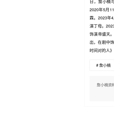
日，詹小楠
2020年5月
霖。2023年
演丁母。202
饰演帝盛天。
出，在剧中饰
时间对的人》
# 詹小楠
詹小楠资