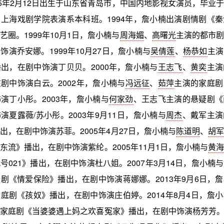
75年2月12日出生于山东省青岛市，中国内地影视女演员，毕业
上海戏剧学院表演系本科班。1994年，詹小楠出演剧情剧《
艺圈。1999年10月1日，詹小楠与
周海媚
、
高曙光
主演的都市剧
饰演乔安娜。1999年10月27日，詹小楠与
吴倩莲
、
杨恭如
主演
出，在剧中饰演丁贝贝。2000年，詹小楠与
王志飞
、
黄奕
主演
剧中饰演白云。2002年，詹小楠与
冯远征
、
茹萍
主演的家庭剧
演丁小彤。2003年，詹小楠与
何家劲
、王志飞主演的悬疑剧《
演夏露薇/苏小彤。2003年9月11日，詹小楠与
周杰
、戴军主演
出，在剧中饰演苏菲。2005年4月27日，詹小楠与
陈道明
、
胡军
东流》播出，在剧中饰演紫纶。2005年11月1日，詹小楠与
黄海
号021》播出，在剧中饰演杜八姐。2007年3月14日，詹小楠
剧《情爱保险》播出，在剧中饰演蒋娜娜。2013年9月6日，
庭剧《孩奴》播出，在剧中饰演庄伯婷。2014年8月4日，詹
家庭剧《当婆婆遇上妈之欢喜冤家》播出，在剧中饰演杨芳芳。20