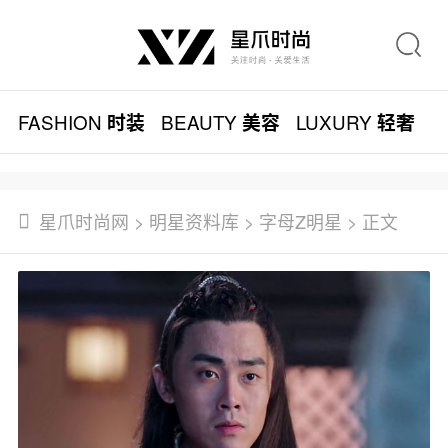
FASHION
BEAUTY
LUXURY
L
时装
美容
轻奢
星爪时尚网
>
明星资料库
>
字母Z明星
> 正文