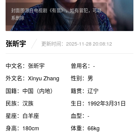
封面图源自电视剧《有翡》，如有冒犯，可联
系删除
张昕宇
更新时间：2025-11-28 20:08:12
中文名：张昕宇
曾用名：-
外文名：Xinyu Zhang
性别：男
国籍：中国（内地）
籍贯：辽宁
民族：汉族
生日：1992年3月31日
星座：白羊座
血型：-
身高：180cm
体重：66kg