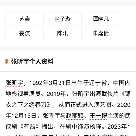
苏鑫
金子璇
谭晓凡
娄淇
陈汛
朱嘉倩
张昕宇个人资料
张昕宇
，1992年3月31日出生于辽宁省，中国内
地影视男演员。2019年，张昕宇出演武侠片《锦
衣之下之绣春刀》，从而正式进入演艺圈。2020
年12月15日，张昕宇与
赵丽颖
、
王一博
主演的武
侠剧《有翡》播出，在剧中饰演杨瑾。2023年1