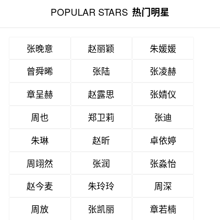
POPULAR STARS
热门明星
张晚意
赵丽颖
朱媛媛
曾舜晞
张陆
张凌赫
章呈赫
赵露思
张婧仪
周也
郑卫莉
张迪
朱琳
赵昕
卓依婷
周翊然
张润
张淼怡
赵今麦
朱玲玲
周深
周放
张凯丽
章若楠