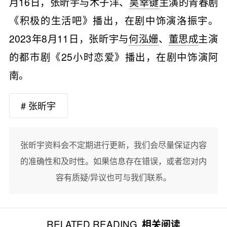
月16日，张昕宇与木子洋、
吴幸键
主演的青春剧
《积极的生活吧》播出，在剧中饰演洛振宇。
2023年8月11日，张昕宇与
何泓姗
、
董思成
主演
的都市剧《25小时恋爱》播出，在剧中饰演阿
南。
# 张昕宇
张昕宇资料会不定期进行更新，我们会尽量保证内容
的准确性和及时性。如果信息存在错误，或者您对内
容有质疑/异议也可与我们联系。
RELATED READING
相关阅读