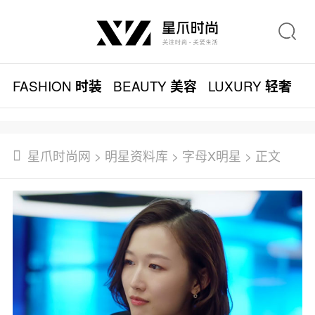
FASHION
BEAUTY
LUXURY
L
时装
美容
轻奢
星爪时尚网
>
明星资料库
>
字母X明星
> 正文