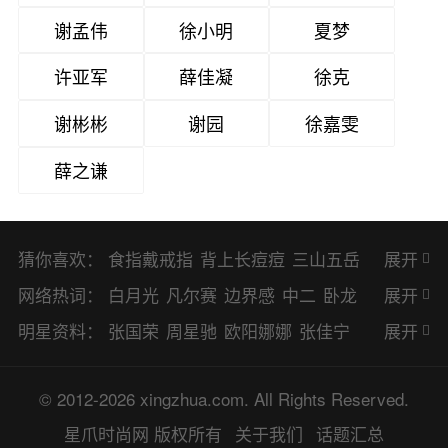
谢孟伟
徐小明
夏梦
许亚军
薛佳凝
徐克
谢彬彬
谢园
徐嘉雯
薛之谦
猜你喜欢：
食指戴戒指
背上长痘痘
三山五岳
展开
避暑胜地
网络热词：
白月光
凡尔赛
边界感
中二
卧龙
展开
凤雏
二次元
KPI
EMO
CP
BUG
明星资料：
张国荣
周星驰
欧阳娜娜
张佳宁
展开
8023
CRUSH
PTSD
普信男
多巴
赵丽颖
杨幂
杨紫
辛芷蕾
王丽坤
© 2012-2026 xingzhua.com. All Rights Reserved.
胺
SP
OC
HOLD
OEM
BP
猎奇
谭松韵
唐嫣
童瑶
宋茜
孙俪
倪
星爪时尚网
版权所有
关于我们
话题汇总
佛系
喜当爹
可盐可甜
对食
麻瓜
妮
林更新
刘亦菲
柳岩
李小冉