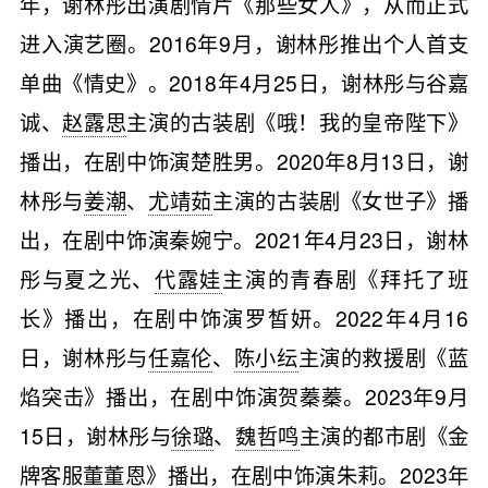
年，谢林彤出演剧情片《那些女人》，从而正式
进入演艺圈。2016年9月，谢林彤推出个人首支
单曲《情史》。2018年4月25日，谢林彤与谷嘉
诚、
赵露思
主演的古装剧《哦！我的皇帝陛下》
播出，在剧中饰演楚胜男。2020年8月13日，谢
林彤与
姜潮
、
尤靖茹
主演的古装剧《女世子》播
出，在剧中饰演秦婉宁。2021年4月23日，谢林
彤与夏之光、
代露娃
主演的青春剧《拜托了班
长》播出，在剧中饰演罗皙妍。2022年4月16
日，谢林彤与
任嘉伦
、
陈小纭
主演的救援剧《蓝
焰突击》播出，在剧中饰演贺蓁蓁。2023年9月
15日，谢林彤与
徐璐
、
魏哲鸣
主演的都市剧《金
牌客服董董恩》播出，在剧中饰演朱莉。2023年