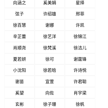
向涵之
奚美娟
星择
弦子
许绍雄
邢菲
徐百慧
谢娜
许凯
辛芷蕾
徐艺洋
徐锦江
肖顺尧
徐梵溪
徐洁儿
夏若妍
徐可
谢霆锋
小沈阳
徐若晗
许诗悦
谢苗
宣萱
许君聪
奚望
向佐
肖宇梁
玄彬
徐子珊
徐帆