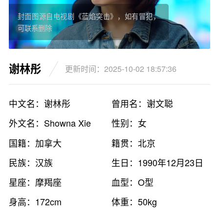
封面图源自电视剧《蓝焰突击》，如有冒犯，
可联系删除
谢林彤
更新时间：2025-10-02 18:57:36
中文名：谢林彤
曾用名：谢文聪
外文名：Showna Xie
性别：女
国籍：加拿大
籍贯：北京
民族：汉族
生日：1990年12月23日
星座：摩羯座
血型：O型
身高：172cm
体重：50kg