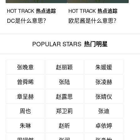
HOT TRACK
热点追踪
HOT TRACK
热点追踪
DC是什么意思？
欧尼酱是什么意思？
POPULAR STARS
热门明星
张晚意
赵丽颖
朱媛媛
曾舜晞
张陆
张凌赫
章呈赫
赵露思
张婧仪
周也
郑卫莉
张迪
朱琳
赵昕
卓依婷
周翊然
张润
张淼怡