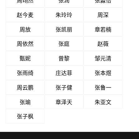
赵今麦
朱玲玲
周深
周放
张凯丽
章若楠
周依然
张庭
赵薇
甄妮
曾黎
邹元清
张雨绮
庄达菲
张本煜
周云鹏
张子健
张鲁一
张瑜
章泽天
朱亚文
张子枫