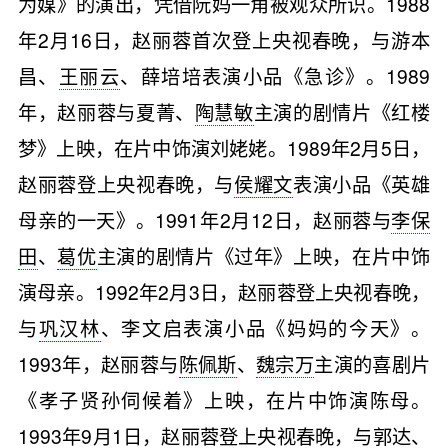
为媒》的演出，凭借阮妈一角被观众所识。1988
年2月16日，赵丽蓉首次登上央视春晚，与游本
昌、
王丽云
、薛培培表演小品《急诊》。1989
年，赵丽蓉与夏菁、
陶慧敏
主演的剧情片《红楼
梦》上映，在片中饰演刘姥姥。1989年2月5日，
赵丽蓉登上央视春晚，与
侯耀文
表演小品《英雄
母亲的一天》。1991年2月12日，赵丽蓉与
李保
田
、
葛优
主演的剧情片《过年》上映，在片中饰
演母亲。1992年2月3日，赵丽蓉登上央视春晚，
与
巩汉林
、李文启表演小品《妈妈的今天》。
1993年，赵丽蓉与
陈佩斯
、
魏宗万
主演的喜剧片
《孝子贤孙伺候着》上映，在片中饰演陈母。
1993年9月1日，赵丽蓉登上央视春晚，与
郭达
、