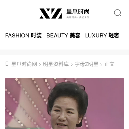
FASHION
BEAUTY
LUXURY
L
时装
美容
轻奢
星爪时尚网
>
明星资料库
>
字母Z明星
> 正文