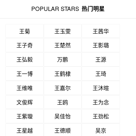
POPULAR STARS
热门明星
王菊
王玉雯
王茜华
王子奇
王楚然
王影璐
王弘毅
万鹏
王源
王一博
王鹤棣
王琦
王维唯
王嘉尔
王沐暄
文俊辉
王鸥
王为念
王紫璇
吴佳怡
王劲松
王星越
王德顺
吴京