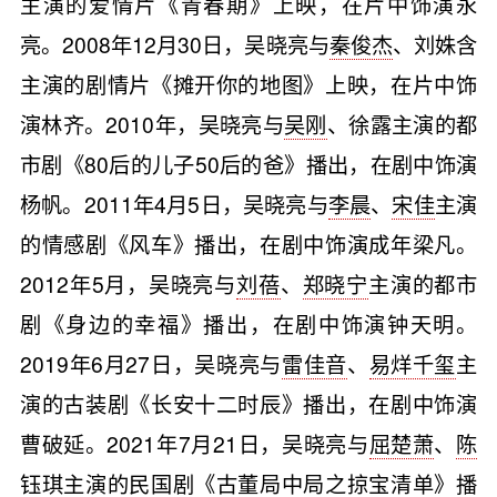
主演的爱情片《青春期》上映，在片中饰演永
亮。2008年12月30日，吴晓亮与
秦俊杰
、刘姝含
主演的剧情片《摊开你的地图》上映，在片中饰
演林齐。2010年，吴晓亮与
吴刚
、徐露主演的都
市剧《80后的儿子50后的爸》播出，在剧中饰演
杨帆。2011年4月5日，吴晓亮与
李晨
、
宋佳
主演
的情感剧《风车》播出，在剧中饰演成年梁凡。
2012年5月，吴晓亮与
刘蓓
、
郑晓宁
主演的都市
剧《身边的幸福》播出，在剧中饰演钟天明。
2019年6月27日，吴晓亮与
雷佳音
、
易烊千玺
主
演的古装剧《长安十二时辰》播出，在剧中饰演
曹破延。2021年7月21日，吴晓亮与
屈楚萧
、
陈
钰琪
主演的民国剧《古董局中局之掠宝清单》播