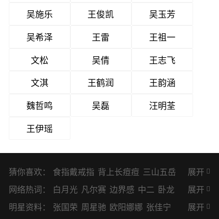
吴施乐
王俊凯
吴玉芳
吴希泽
王雷
王祖一
文松
吴倩
王志飞
文淇
王鹤润
王韵涵
魏哲鸣
吴磊
汪明荃
王伊瑶
猜你喜欢：
食指戴戒指
背上长痘痘
三山五岳
展开
避暑胜地
网络热词：
白月光
凡尔赛
边界感
中二
卧龙
展开
凤雏
二次元
KPI
EMO
CP
BUG
明星资料：
张国荣
周星驰
欧阳娜娜
张佳宁
展开