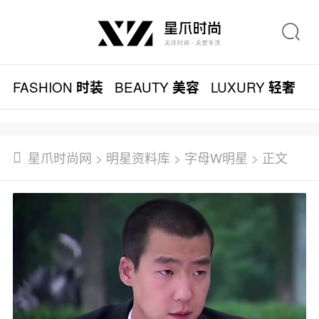
FASHION
BEAUTY
LUXURY
L
时装
美容
轻奢
星爪时尚网
>
明星资料库
>
字母W明星
> 正文