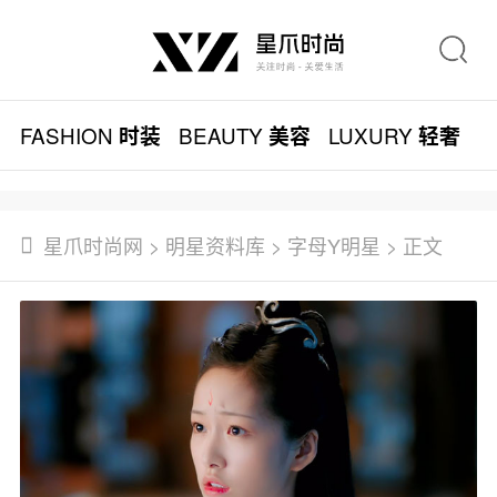
FASHION
BEAUTY
LUXURY
L
时装
美容
轻奢
星爪时尚网
>
明星资料库
>
字母Y明星
> 正文