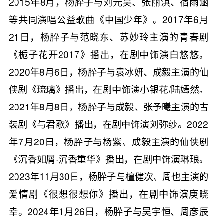
2015年8月，杨肸子与刘元昊、张丽淇、宿雨涵
等共同演唱公益歌曲《中国少年》。2017年6月
21日，杨肸子与范晓东、苏妙玲主演的青春剧
《栀子花开2017》播出，在剧中饰演白悠悠。
2020年8月6日，杨肸子与
袁冰妍
、
成毅
主演的仙
侠剧《琉璃》播出，在剧中饰演小银花/陆嫣然。
2021年8月8日，杨肸子与成毅、
张予曦
主演的古
装剧《与君歌》播出，在剧中饰演刘弥纱。2022
年7月20日，杨肸子与
杨紫
、成毅主演的仙侠剧
《沉香如屑·沉香重华》播出，在剧中饰演琳琅。
2023年11月30日，杨肸子与
檀健次
、
周也
主演的
爱情剧《很想很想你》播出，在剧中饰演庚晓
幸。2024年1月26日，杨肸子与吴宇恒、周彦辰