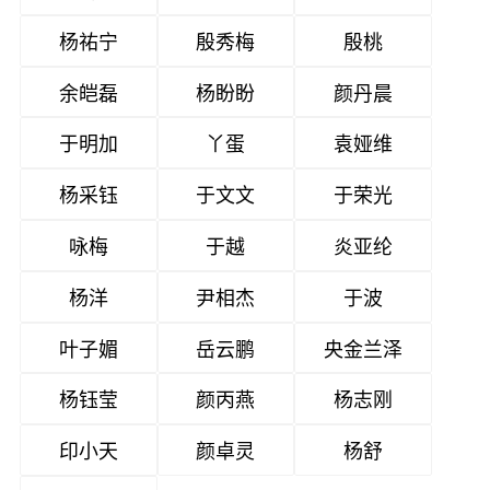
杨祐宁
殷秀梅
殷桃
余皑磊
杨盼盼
颜丹晨
于明加
丫蛋
袁娅维
杨采钰
于文文
于荣光
咏梅
于越
炎亚纶
杨洋
尹相杰
于波
叶子媚
岳云鹏
央金兰泽
杨钰莹
颜丙燕
杨志刚
印小天
颜卓灵
杨舒