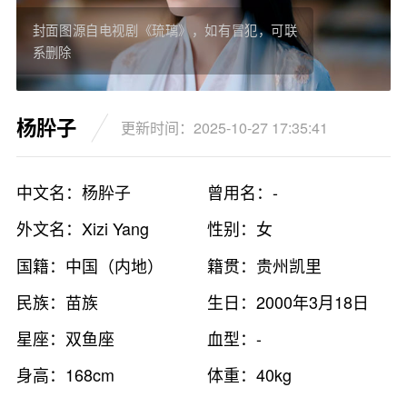
封面图源自电视剧《琉璃》，如有冒犯，可联
系删除
杨肸子
更新时间：2025-10-27 17:35:41
中文名：杨肸子
曾用名：-
外文名：Xizi Yang
性别：女
国籍：中国（内地）
籍贯：贵州凯里
民族：苗族
生日：2000年3月18日
星座：双鱼座
血型：-
身高：168cm
体重：40kg