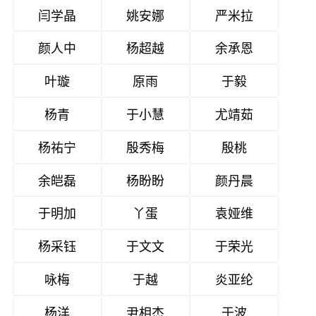
闫学晶
姚安娜
严米拉
颜人中
杨超越
余承恩
叶璇
原雨
于毅
杨青
于小慧
尤靖茹
杨祐宁
殷秀梅
殷桃
余皑磊
杨盼盼
颜丹晨
于明加
丫蛋
袁娅维
杨采钰
于文文
于荣光
咏梅
于越
炎亚纶
杨洋
尹相杰
于波