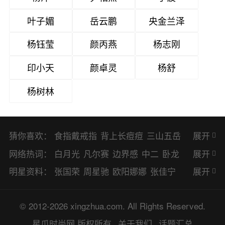
叶子媚
岳云鹏
央金兰泽
杨钰莹
颜丙燕
杨志刚
印小天
颜卓灵
杨舒
杨树林
猜你喜欢：
食指戴戒指
背上长痘痘
三山五岳
展开
避暑胜地
网络热词：
白月光
凡尔赛
边界感
中二
卧龙
展开
凤雏
二次元
KPI
EMO
CP
BUG
明星资料：
张国荣
周星驰
欧阳娜娜
张佳宁
展开
8023
CRUSH
PTSD
普信男
多巴
赵丽颖
杨幂
杨紫
辛芷蕾
王丽坤
© 2012-2026 xingzhua.com. All Rights Reserved.
胺
SP
OC
HOLD
OEM
BP
猎奇
谭松韵
唐嫣
童瑶
宋茜
孙俪
倪
星爪时尚网
版权所有
关于我们
话题汇总
佛系
喜当爹
可盐可甜
对食
麻瓜
妮
林更新
刘亦菲
柳岩
李小冉