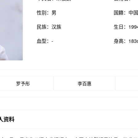
性别：男
国籍：中
民族：汉族
生日：199
血型：-
身高：183
罗予彤
李百惠
人资料