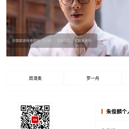
封面图源自电视剧《后浪》，如有冒犯，可联系删除
周澄奥
罗一舟
朱俊麟个