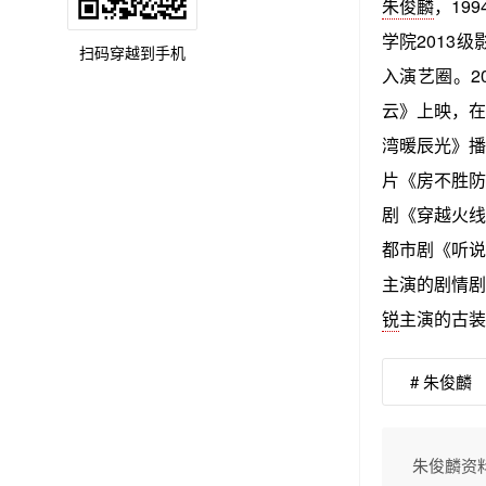
朱俊麟
，19
学院2013
扫码穿越到手机
入演艺圈。2
云》上映，在
湾暖辰光》播
片《房不胜防
剧《穿越火
都市剧《听说
主演的剧情剧
锐
主演的古装
# 朱俊麟
朱俊麟资