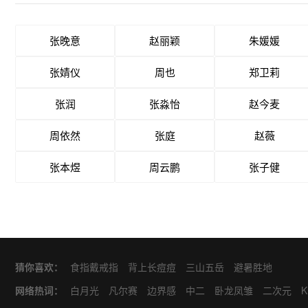
张晚意
赵丽颖
朱媛媛
张婧仪
周也
郑卫莉
张润
张淼怡
赵今麦
周依然
张庭
赵薇
张本煜
周云鹏
张子健
猜你喜欢：
食指戴戒指
背上长痘痘
三山五岳
避暑胜地
网络热词：
白月光
凡尔赛
边界感
中二
卧龙凤雏
二次元
K