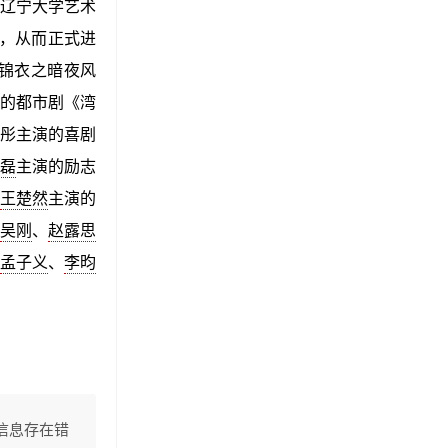
于辽宁大学艺术
》，从而正式进
锦衣之暗夜风
演的都市剧《湾
小彤主演的喜剧
磊
主演的励志
王楚然
主演的
吴刚
、
赵露思
孟子义
、
李昀
信息存在错