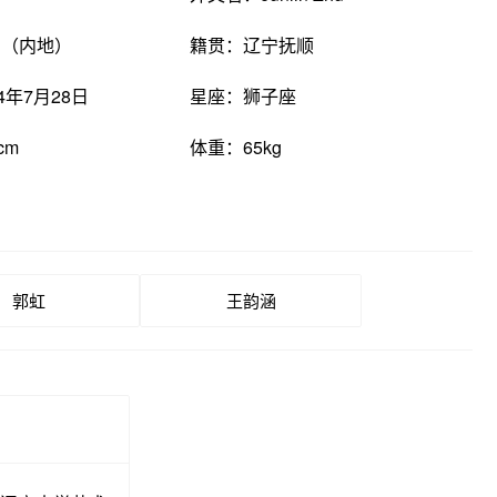
国（内地）
籍贯：辽宁抚顺
4年7月28日
星座：狮子座
cm
体重：65kg
郭虹
王韵涵