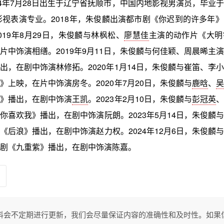
94年7月28日出生于辽宁省抚顺市，中国内地影视男演员，毕业
级影视表演专业。2018年，朱俊麟出演都市剧《你迟到的许多年
019年8月29日，朱俊麟与林枫松、
廖慧佳
主演的动作片《大明
片中饰演相缮。2019年9月11日，朱俊麟与何佳颖、周晨晞主
出，在剧中饰演林修拓。2020年1月14日，朱俊麟与崔笛、李
》上映，在片中饰演房冬。2020年7月20日，朱俊麟与
鹿晗
、
吴
线》播出，在剧中饰演
王凯
。2023年2月10日，朱俊麟与
彭冠英
、
你喜欢我》播出，在剧中饰演阮朗。2023年5月14日，朱俊麟与
《后浪》播出，在剧中饰演赵力权。2024年12月6日，朱俊麟与
剧《九重紫》播出，在剧中饰演陈嘉。
料会不定期进行更新，我们会尽量保证内容的准确性和及时性。如果