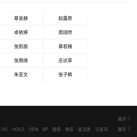
章呈赫
赵露思
卓依婷
周翊然
张凯丽
章若楠
张雨绮
庄达菲
朱亚文
张子枫
展开
OC
HOLD
OEM
BP
猎奇
佛系
喜当爹
可盐可
展开