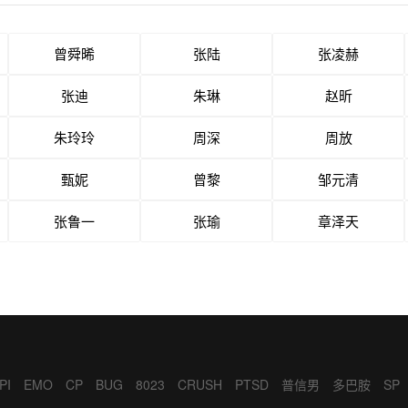
曾舜晞
张陆
张凌赫
张迪
朱琳
赵昕
朱玲玲
周深
周放
甄妮
曾黎
邹元清
张鲁一
张瑜
章泽天
PI
EMO
CP
BUG
8023
CRUSH
PTSD
普信男
多巴胺
SP