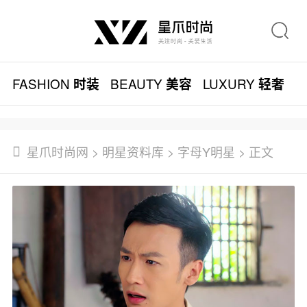
FASHION
BEAUTY
LUXURY
L
时装
美容
轻奢
星爪时尚网
>
明星资料库
>
字母Y明星
> 正文