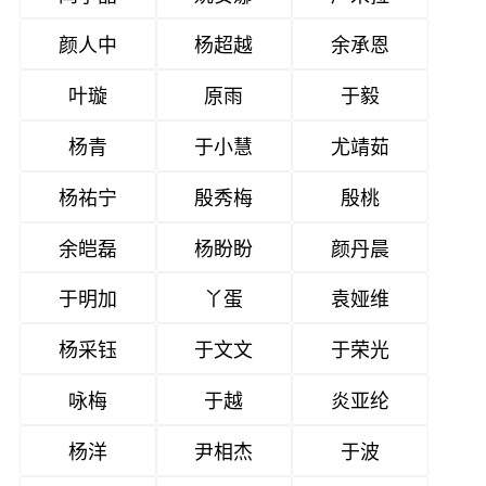
颜人中
杨超越
余承恩
叶璇
原雨
于毅
杨青
于小慧
尤靖茹
杨祐宁
殷秀梅
殷桃
余皑磊
杨盼盼
颜丹晨
于明加
丫蛋
袁娅维
杨采钰
于文文
于荣光
咏梅
于越
炎亚纶
杨洋
尹相杰
于波