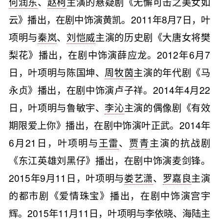
何润东
、
赵柯
主演的悬疑剧《无懈可击之美女如
云》播出，在剧中饰演黄凯。2011年8月7日，叶
项明与
秦岚
、
刘恺威
主演的历史剧《大唐女将樊
梨花》播出，在剧中饰演薛应龙。2012年6月7
日，叶项明与陈国坤、
周牧茵
主演的年代剧《马
永贞》播出，在剧中饰演卢子祥。2014年4月22
日，叶项明与鲁敏宇、
李沁
主演的偶像剧《有效
期限爱上你》播出，在剧中饰演叶正武。2014年
6月21日，叶项明与
王雷
、
贾青
主演的抗战剧
《东江英雄刘黑仔》播出，在剧中饰演麦剑锋。
2015年9月11日，叶项明与
娄艺潇
、
罗嘉良
主演
的都市剧《爱情珠宝》播出，在剧中饰演宫宇
辉。2015年11月11日，叶项明与
李依晓
、
海陆
主