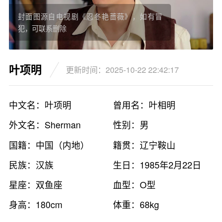
封面图源自电视剧《忍冬艳蔷薇》，如有冒
犯，可联系删除
叶项明
更新时间：2025-10-22 22:42:17
中文名：叶项明
曾用名：叶相明
外文名：Sherman
性别：男
国籍：中国（内地）
籍贯：辽宁鞍山
民族：汉族
生日：1985年2月22日
星座：双鱼座
血型：O型
身高：180cm
体重：68kg