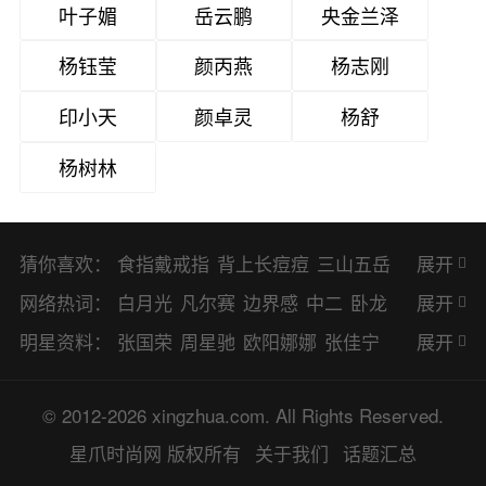
叶子媚
岳云鹏
央金兰泽
杨钰莹
颜丙燕
杨志刚
印小天
颜卓灵
杨舒
杨树林
猜你喜欢：
食指戴戒指
背上长痘痘
三山五岳
展开
避暑胜地
网络热词：
白月光
凡尔赛
边界感
中二
卧龙
展开
凤雏
二次元
KPI
EMO
CP
BUG
明星资料：
张国荣
周星驰
欧阳娜娜
张佳宁
展开
8023
CRUSH
PTSD
普信男
多巴
赵丽颖
杨幂
杨紫
辛芷蕾
王丽坤
© 2012-2026 xingzhua.com. All Rights Reserved.
胺
SP
OC
HOLD
OEM
BP
猎奇
谭松韵
唐嫣
童瑶
宋茜
孙俪
倪
星爪时尚网
版权所有
关于我们
话题汇总
佛系
喜当爹
可盐可甜
对食
麻瓜
妮
林更新
刘亦菲
柳岩
李小冉