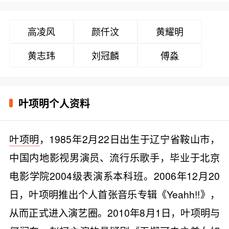
高凌风
颜仟汶
黄耀明
黄志玮
刘冠麟
傅淼
叶项明个人资料
叶项明
，1985年2月22日出生于辽宁省鞍山市，
中国内地影视男演员、流行乐歌手，毕业于北京
电影学院2004级表演系本科班。2006年12月20
日，叶项明推出个人首张音乐专辑《Yeahh!!》，
从而正式进入演艺圈。2010年8月1日，叶项明与