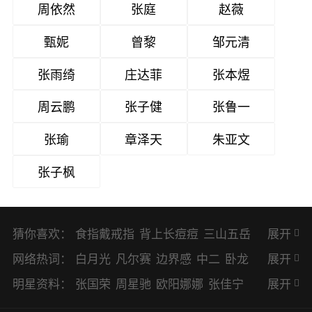
周依然
张庭
赵薇
甄妮
曾黎
邹元清
张雨绮
庄达菲
张本煜
周云鹏
张子健
张鲁一
张瑜
章泽天
朱亚文
张子枫
猜你喜欢：
食指戴戒指
背上长痘痘
三山五岳
展开
避暑胜地
网络热词：
白月光
凡尔赛
边界感
中二
卧龙
展开
凤雏
二次元
KPI
EMO
CP
BUG
明星资料：
张国荣
周星驰
欧阳娜娜
张佳宁
展开
8023
CRUSH
PTSD
普信男
多巴
赵丽颖
杨幂
杨紫
辛芷蕾
王丽坤