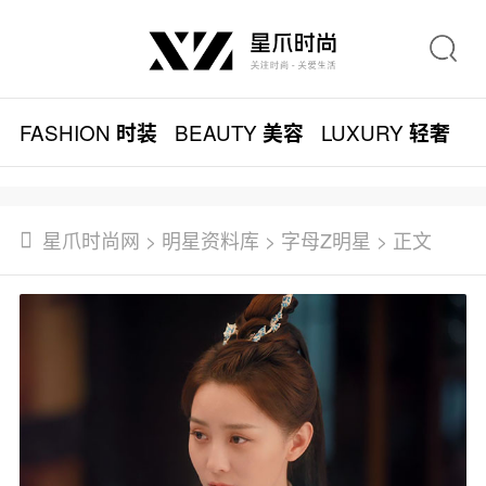
FASHION
BEAUTY
LUXURY
L
时装
美容
轻奢
星爪时尚网
>
明星资料库
>
字母Z明星
> 正文