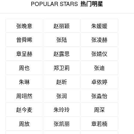
POPULAR STARS
热门明星
张晚意
赵丽颖
朱媛媛
曾舜晞
张陆
张凌赫
章呈赫
赵露思
张婧仪
周也
郑卫莉
张迪
朱琳
赵昕
卓依婷
周翊然
张润
张淼怡
赵今麦
朱玲玲
周深
周放
张凯丽
章若楠