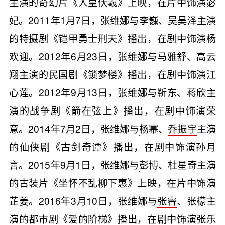
主演的奇幻片《人皇伏羲》上映，在片中饰演宓
妃。2011年1月7日，张维娜与李巍、
吴昊泽
主演
的特摄剧《铠甲勇士刑天》播出，在剧中饰演杨
欢迎。2012年6月23日，张维娜与
马雅舒
、
高云
翔
主演的民国剧《锁梦楼》播出，在剧中饰演江
心莲。2012年9月13日，张维娜与
靳东
、
蒋欣
主
演的战争剧《箭在弦上》播出，在剧中饰演荣
意。2014年7月2日，张维娜与
杨幂
、
乔振宇
主演
的仙侠剧《古剑奇谭》播出，在剧中饰演孙月
言。2015年9月1日，张维娜与
彭博
、杜星奇主演
的古装片《坐怀不乱柳下惠》上映，在片中饰演
芷姜。2016年3月10日，张维娜与
张睿
、
张檬
主
演的都市剧《爱的阶梯》播出，在剧中饰演张乐