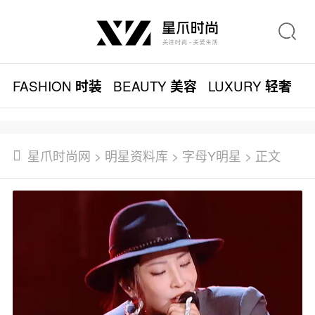
FASHION
BEAUTY
LUXURY
L
时装
美容
轻奢
星爪时尚网
>
明星资料库
>
字母Y明星
> 正文