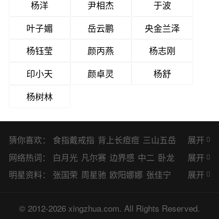
杨洋
尹相杰
于波
叶子媚
岳云鹏
央金兰泽
杨钰莹
颜丙燕
杨志刚
印小天
颜卓灵
杨舒
杨树林
猜你喜欢：
食指戴戒指
背上长痘痘
三山五岳
展开
避暑胜地
网络热词：
白月光
凡尔赛
边界感
中二
卧龙
展开
凤雏
二次元
KPI
EMO
CP
BUG
明星资料：
张国荣
周星驰
欧阳娜娜
张佳宁
展开
8023
CRUSH
PTSD
普信男
多巴
赵丽颖
杨幂
杨紫
辛芷蕾
王丽坤
© 2012-2026 xingzhua.com. All Rights Reserved.
胺
SP
OC
HOLD
OEM
BP
猎奇
谭松韵
唐嫣
童瑶
宋茜
孙俪
倪