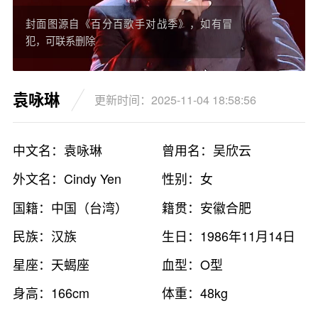
封面图源自《百分百歌手对战季》，如有冒
犯，可联系删除
袁咏琳
更新时间：2025-11-04 18:58:56
中文名：袁咏琳
曾用名：吴欣云
外文名：Cindy Yen
性别：女
国籍：中国（台湾）
籍贯：安徽合肥
民族：汉族
生日：1986年11月14日
星座：天蝎座
血型：O型
身高：166cm
体重：48kg