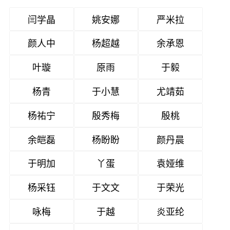
闫学晶
姚安娜
严米拉
颜人中
杨超越
余承恩
叶璇
原雨
于毅
杨青
于小慧
尤靖茹
杨祐宁
殷秀梅
殷桃
余皑磊
杨盼盼
颜丹晨
于明加
丫蛋
袁娅维
杨采钰
于文文
于荣光
咏梅
于越
炎亚纶