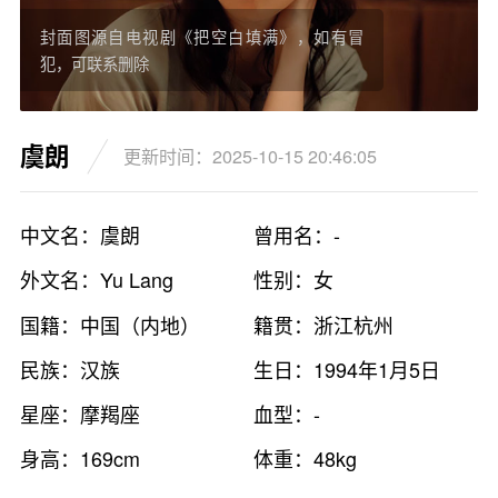
封面图源自电视剧《把空白填满》，如有冒
犯，可联系删除
虞朗
更新时间：2025-10-15 20:46:05
中文名：虞朗
曾用名：-
外文名：Yu Lang
性别：女
国籍：中国（内地）
籍贯：浙江杭州
民族：汉族
生日：1994年1月5日
星座：摩羯座
血型：-
身高：169cm
体重：48kg