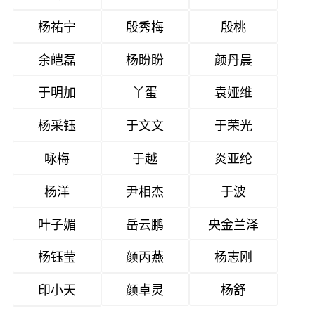
杨祐宁
殷秀梅
殷桃
余皑磊
杨盼盼
颜丹晨
于明加
丫蛋
袁娅维
杨采钰
于文文
于荣光
咏梅
于越
炎亚纶
杨洋
尹相杰
于波
叶子媚
岳云鹏
央金兰泽
杨钰莹
颜丙燕
杨志刚
印小天
颜卓灵
杨舒