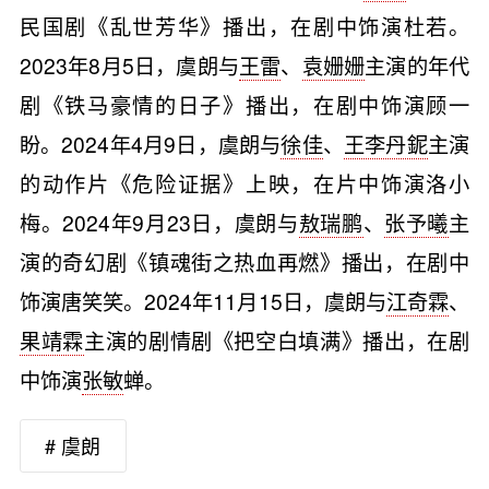
民国剧《乱世芳华》播出，在剧中饰演杜若。
2023年8月5日，虞朗与
王雷
、
袁姗姗
主演的年代
剧《铁马豪情的日子》播出，在剧中饰演顾一
盼。2024年4月9日，虞朗与
徐佳
、
王李丹鈮
主演
的动作片《危险证据》上映，在片中饰演洛小
梅。2024年9月23日，虞朗与
敖瑞鹏
、
张予曦
主
演的奇幻剧《镇魂街之热血再燃》播出，在剧中
饰演唐笑笑。2024年11月15日，虞朗与
江奇霖
、
果靖霖
主演的剧情剧《把空白填满》播出，在剧
中饰演
张敏
蝉。
# 虞朗