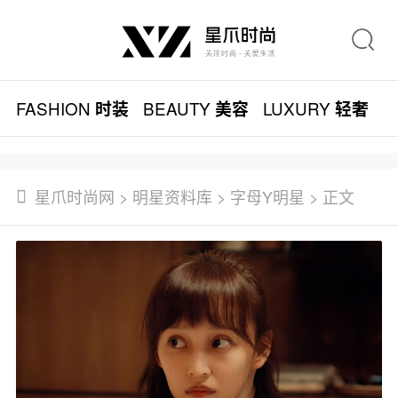
FASHION
BEAUTY
LUXURY
L
时装
美容
轻奢
星爪时尚网
>
明星资料库
>
字母Y明星
> 正文