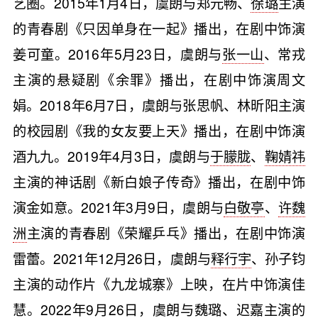
艺圈。2015年1月4日，虞朗与郑元畅、
徐璐
主演
的青春剧《只因单身在一起》播出，在剧中饰演
姜可童。2016年5月23日，虞朗与
张一山
、常戎
主演的悬疑剧《余罪》播出，在剧中饰演周文
娟。2018年6月7日，虞朗与张思帆、林昕阳主演
的校园剧《我的女友要上天》播出，在剧中饰演
酒九九。2019年4月3日，虞朗与
于朦胧
、
鞠婧祎
主演的神话剧《新白娘子传奇》播出，在剧中饰
演金如意。2021年3月9日，虞朗与
白敬亭
、
许魏
洲
主演的青春剧《荣耀乒乓》播出，在剧中饰演
雷蕾。2021年12月26日，虞朗与
释行宇
、孙子钧
主演的动作片《九龙城寨》上映，在片中饰演佳
慧。2022年9月26日，虞朗与魏璐、
迟嘉
主演的