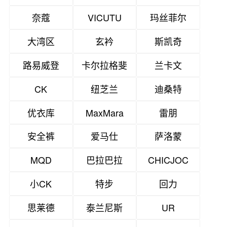
奈蔻
VICUTU
玛丝菲尔
大湾区
玄衿
斯凯奇
路易威登
卡尔拉格斐
兰卡文
CK
纽芝兰
迪桑特
优衣库
MaxMara
雷朋
安全裤
爱马仕
萨洛蒙
MQD
巴拉巴拉
CHICJOC
小CK
特步
回力
思莱德
泰兰尼斯
UR